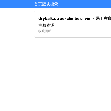
首页
版块
搜索
drybalka/tree-climber.nvim -
宝藏资源
收藏
回帖