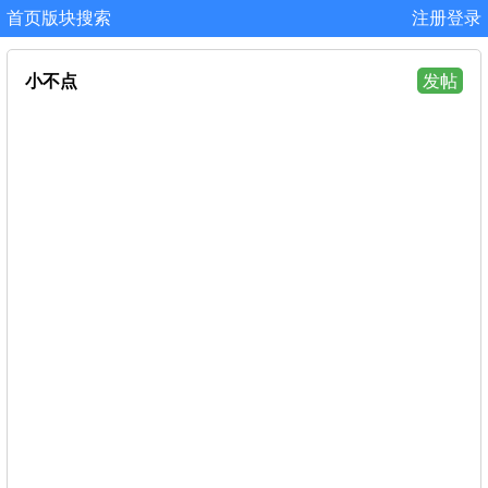
首页
版块
搜索
注册
登录
小不点
发帖