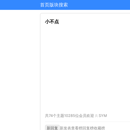
首页
版块
搜索
小不点
共74个主题
10285位会员
欢迎
SYM
新回复
新发表
查看榜
回复榜
收藏榜